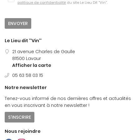
Une questio
politique de confidentialité
du site
Le Lieu Dit ''Vin''
.
ENVOYER
05 63 58 03 
Accueil
Le Lieu dit ''Vin''
La cave
21 avenue Charles de Gaulle
81500 Lavaur
ion & épicerie fine
Afficher la carte
Avis
05 63 58 03 15
Restez info
Actualités
Notre newsletter
INSCRIPTION NEWS
Contact
Tenez-vous informé de nos dernières offres et actualités
en vous inscrivant à notre
newsletter !
S'INSCRIRE
Rejoignez-nou
Nous rejoindre