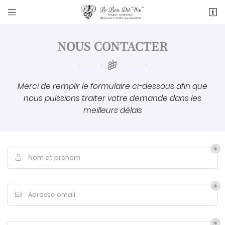


21 avenue Charles de Gaulle
81500 Lavaur
NOUS
CONTACTER
05 63 58 03 15
Merci de remplir le formulaire ci-dessous afin que
nous puissions traiter votre demande dans les
meilleurs délais
Adresse email de réception

Nom et prénom

En cochant cette case, vous consentez à recevoir nos propositions
commerciales à l’adresse email indiquée ci-dessus. Vous pouvez vous
désinscrire à tout moment en utilisant
le formulaire de désinscription
.
Adresse email

INSCRIPTION